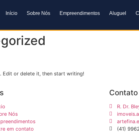
Início
Sobre Nós
Empreendimentos
Aluguel
C
gorized
Edit or delete it, then start writing!
s
Contato
cio
R. Dr. Bl
bre Nós
imoveis.
preendimentos
artefina
tre em contato
(41) 996