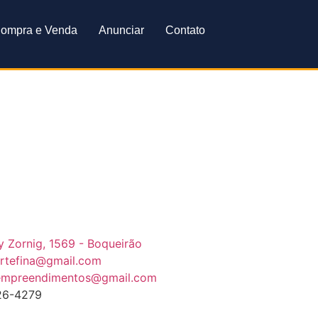
ompra e Venda
Anunciar
Contato
ey Zornig, 1569 - Boqueirão
artefina@gmail.com
.empreendimentos@gmail.com
26-4279